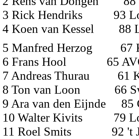
2 Rens van Dongen 
3 Rick Hendriks 93 Lo
4 Koen van Kessel 88 L
5 Manfred Herzog 
6 Frans Hool 6
7 Andreas Thurau 
8 Ton van Loon 6
9 Ara van den Eijnde
10 Walter Kivits 79 L
11 Roel Smits 92 't 