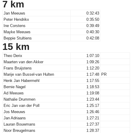
7 km
Jan Meeuws
0:32:43
Peter Hendrikx
0:35:50
Ine Corstens
0:39:49
Mayke Meeuws
0:40:30
Beppie Stultiens
0:42:08
15 km
Theo Derix
1:07:10
Maarten van den Akker
1:09:26
Frans Bruijstens
1:12:20
Marije van Bussel-van Hulten
1:17:48
PR
Henk Jan Habermehl
1:17:55
Bernie Nagel
1:18:53
Ad Meeuws
1:19:08
Nathalie Drummen
1:23:44
Eric Jan van der Poll
1:25:17
Jos Meeuws
1:26:46
Jan Adriaans
1:27:21
Lauran Bouwmans
1:27:37
Noor Breugelmans
1:28:37