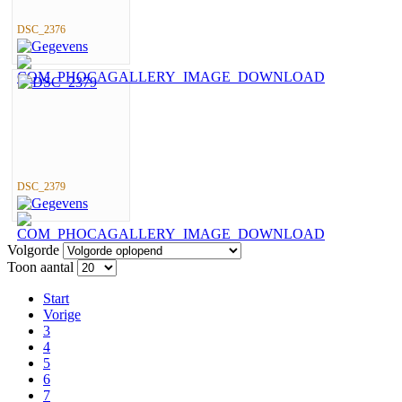
DSC_2376
DSC_2379
Volgorde
Toon aantal
Start
Vorige
3
4
5
6
7